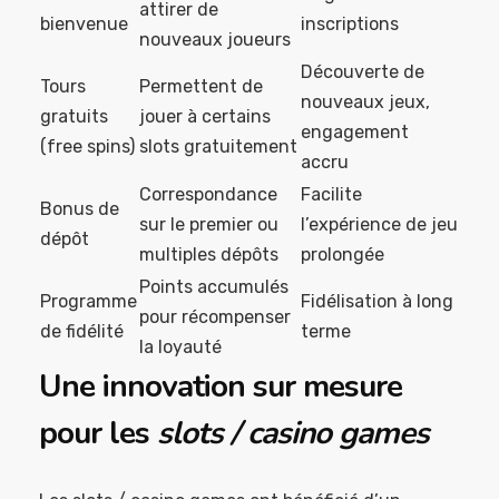
attirer de
bienvenue
inscriptions
nouveaux joueurs
Découverte de
Tours
Permettent de
nouveaux jeux,
gratuits
jouer à certains
engagement
(free spins)
slots gratuitement
accru
Correspondance
Facilite
Bonus de
sur le premier ou
l’expérience de jeu
dépôt
multiples dépôts
prolongée
Points accumulés
Programme
Fidélisation à long
pour récompenser
de fidélité
terme
la loyauté
Une innovation sur mesure
pour les
slots / casino games