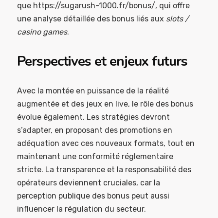
que https://sugarush-1000.fr/bonus/, qui offre
une analyse détaillée des bonus liés aux
slots /
casino games
.
Perspectives et enjeux futurs
Avec la montée en puissance de la réalité
augmentée et des jeux en live, le rôle des bonus
évolue également. Les stratégies devront
s’adapter, en proposant des promotions en
adéquation avec ces nouveaux formats, tout en
maintenant une conformité réglementaire
stricte. La transparence et la responsabilité des
opérateurs deviennent cruciales, car la
perception publique des bonus peut aussi
influencer la régulation du secteur.