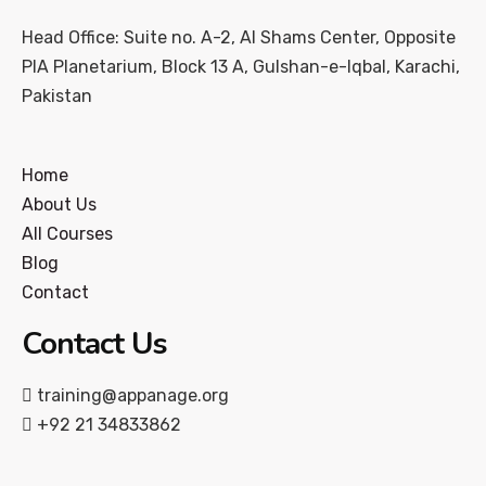
Head Office: Suite no. A-2, Al Shams Center, Opposite
PIA Planetarium, Block 13 A, Gulshan-e-Iqbal, Karachi,
Pakistan
Home
About Us
All Courses
Blog
Contact
Contact Us
training@appanage.org
+92 21 34833862