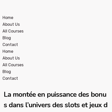
Home
About Us
All Courses
Blog
Contact
Home
About Us
All Courses
Blog
Contact
La montée en puissance des bonu
s dans l’univers des slots et jeux d