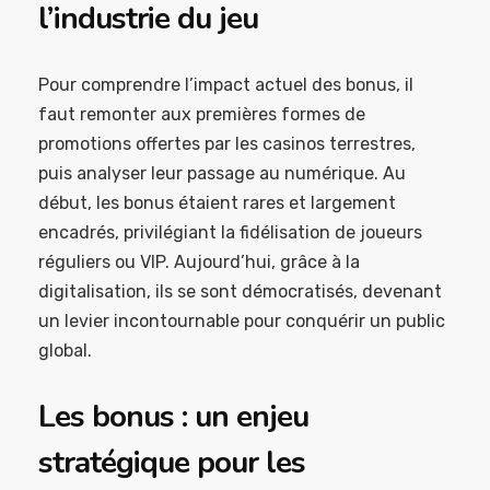
l’industrie du jeu
Pour comprendre l’impact actuel des bonus, il
faut remonter aux premières formes de
promotions offertes par les casinos terrestres,
puis analyser leur passage au numérique. Au
début, les bonus étaient rares et largement
encadrés, privilégiant la fidélisation de joueurs
réguliers ou VIP. Aujourd’hui, grâce à la
digitalisation, ils se sont démocratisés, devenant
un levier incontournable pour conquérir un public
global.
Les bonus : un enjeu
stratégique pour les