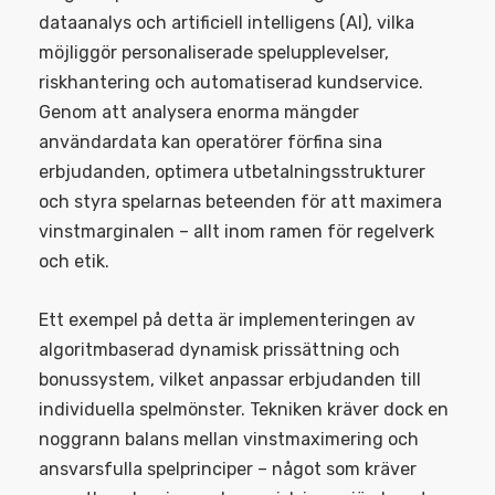
dataanalys och artificiell intelligens (AI), vilka
möjliggör personaliserade spelupplevelser,
riskhantering och automatiserad kundservice.
Genom att analysera enorma mängder
användardata kan operatörer förfina sina
erbjudanden, optimera utbetalningsstrukturer
och styra spelarnas beteenden för att maximera
vinstmarginalen – allt inom ramen för regelverk
och etik.
Ett exempel på detta är implementeringen av
algoritmbaserad dynamisk prissättning och
bonussystem, vilket anpassar erbjudanden till
individuella spelmönster. Tekniken kräver dock en
noggrann balans mellan vinstmaximering och
ansvarsfulla spelprinciper – något som kräver