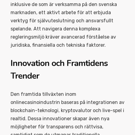
inklusive de som är verksamma på den svenska
marknaden, ett aktivt arbete för att erbjuda
verktyg för självuteslutning och ansvarsfullt
spelande. Att navigera denna komplexa
regleringsmiljö kräver avancerad förståelse av
juridiska, finansiella och tekniska faktorer.
Innovation och Framtidens
Trender
Den framtida tillväxten inom
onlinecasinoindustrin baseras på integrationen av
blockchain-teknologi, kryptovalutor och live-spel i
realtid. Dessa innovationer skapar även nya
möjligheter för transparens och rättvisa,
samtidigt som de utmanar traditionella