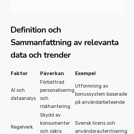
Definition och
Sammanfattning av relevanta
data och trender
Faktor
Påverkan
Exempel
Förbättrad
Utformning av
AI och
personalisering
bonussystem baserade
dataanalys
och
på användarbeteende
riskhantering
Skydd av
konsumenter
Svensk licens och
Regelverk
och säkra
användarautentisering