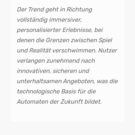
Der Trend geht in Richtung
vollständig immersiver,
personalisierter Erlebnisse, bei
denen die Grenzen zwischen Spiel
und Realität verschwimmen. Nutzer
verlangen zunehmend nach
innovativen, sicheren und
unterhaltsamen Angeboten, was die
technologische Basis für die
Automaten der Zukunft bildet.