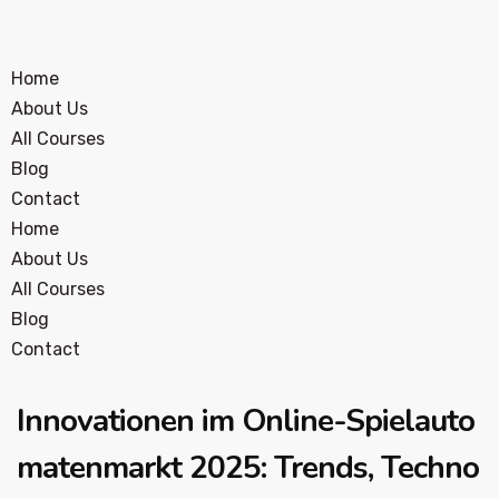
Home
About Us
All Courses
Blog
Contact
Home
About Us
All Courses
Blog
Contact
Innovationen im Online-Spielauto
matenmarkt 2025: Trends, Techno