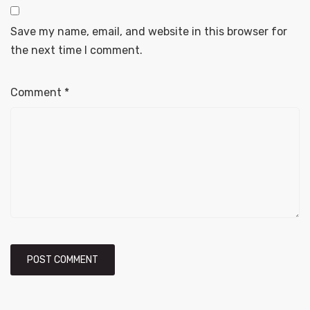
Save my name, email, and website in this browser for
the next time I comment.
Comment
*