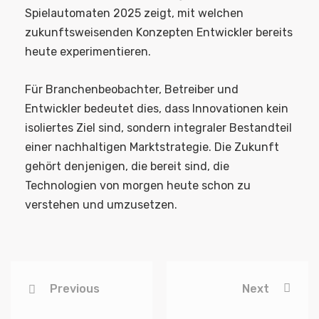
Spielautomaten 2025 zeigt, mit welchen
zukunftsweisenden Konzepten Entwickler bereits
heute experimentieren.
Für Branchenbeobachter, Betreiber und
Entwickler bedeutet dies, dass Innovationen kein
isoliertes Ziel sind, sondern integraler Bestandteil
einer nachhaltigen Marktstrategie. Die Zukunft
gehört denjenigen, die bereit sind, die
Technologien von morgen heute schon zu
verstehen und umzusetzen.
Previous
Next