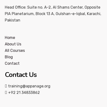
Head Office: Suite no. A-2, Al Shams Center, Opposite
PIA Planetarium, Block 13 A, Gulshan-e-Iqbal, Karachi,
Pakistan
Home
About Us
All Courses
Blog
Contact
Contact Us
training@appanage.org
+92 21 34833862