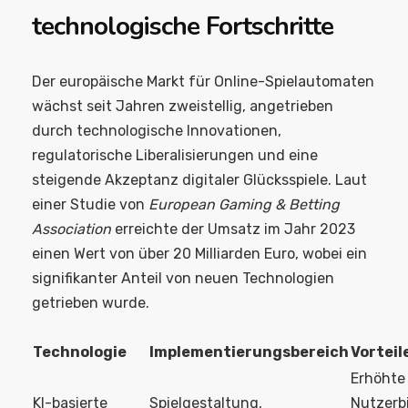
technologische Fortschritte
Der europäische Markt für Online-Spielautomaten
wächst seit Jahren zweistellig, angetrieben
durch technologische Innovationen,
regulatorische Liberalisierungen und eine
steigende Akzeptanz digitaler Glücksspiele. Laut
einer Studie von
European Gaming & Betting
Association
erreichte der Umsatz im Jahr 2023
einen Wert von über 20 Milliarden Euro, wobei ein
signifikanter Anteil von neuen Technologien
getrieben wurde.
Technologie
Implementierungsbereich
Vorteil
Erhöhte
KI-basierte
Spielgestaltung,
Nutzerb