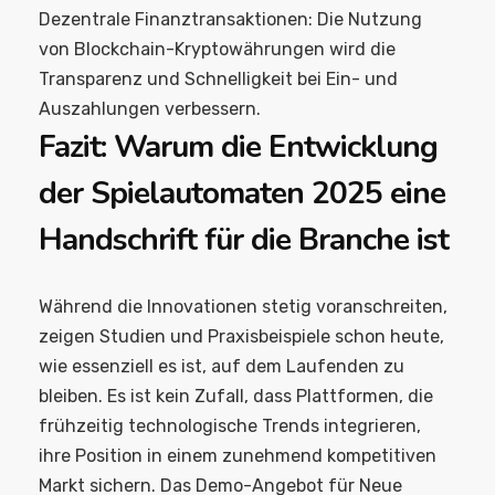
Dezentrale Finanztransaktionen:
Die Nutzung
von Blockchain-Kryptowährungen wird die
Transparenz und Schnelligkeit bei Ein- und
Auszahlungen verbessern.
Fazit: Warum die Entwicklung
der Spielautomaten 2025 eine
Handschrift für die Branche ist
Während die Innovationen stetig voranschreiten,
zeigen Studien und Praxisbeispiele schon heute,
wie essenziell es ist, auf dem Laufenden zu
bleiben. Es ist kein Zufall, dass Plattformen, die
frühzeitig technologische Trends integrieren,
ihre Position in einem zunehmend kompetitiven
Markt sichern. Das Demo-Angebot für Neue