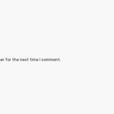
er for the next time I comment.