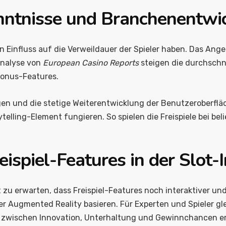
nntnisse und Branchenentwi
en Einfluss auf die Verweildauer der Spieler haben. Das Ange
Analyse von
European Casino Reports
steigen die durchschni
Bonus-Features.
n und die stetige Weiterentwicklung der Benutzeroberfläch
elling-Element fungieren. So spielen die Freispiele bei beli
eispiel-Features in der Slot-
t zu erwarten, dass Freispiel-Features noch interaktiver u
er Augmented Reality basieren. Für Experten und Spieler gle
zwischen Innovation, Unterhaltung und Gewinnchancen er