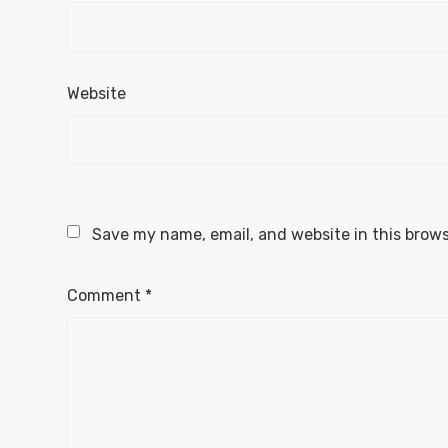
Website
Save my name, email, and website in this brows
Comment
*