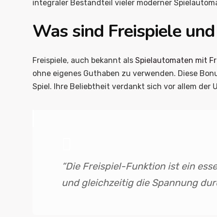
integraler Bestandteil vieler moderner Spielautom
Was sind Freispiele und
Freispiele, auch bekannt als
Spielautomaten mit Fr
ohne eigenes Guthaben zu verwenden. Diese Bonus
Spiel. Ihre Beliebtheit verdankt sich vor allem de
“Die Freispiel-Funktion ist ein ess
und gleichzeitig die Spannung du