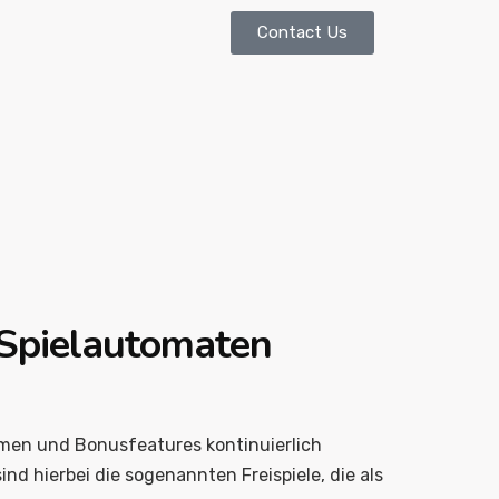
Contact Us
n Spielautomaten
smen und Bonusfeatures kontinuierlich
sind hierbei die sogenannten
Freispiele
, die als