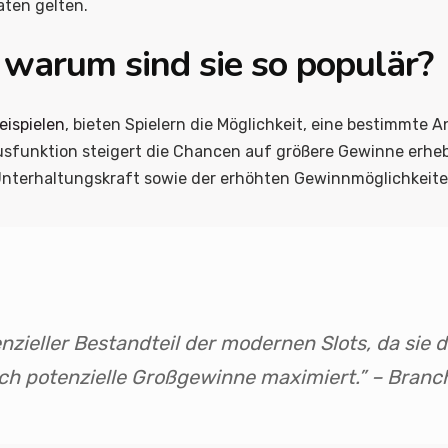
aten gelten.
 warum sind sie so populär?
eispielen
, bieten Spielern die Möglichkeit, eine bestimmte
funktion steigert die Chancen auf größere Gewinne erhebl
r Unterhaltungskraft sowie der erhöhten Gewinnmöglichkeiten,
enzieller Bestandteil der modernen Slots, da sie d
rch potenzielle Großgewinne maximiert.” – Bran