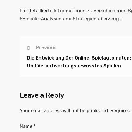
Für detaillierte Informationen zu verschiedenen
Symbole-Analysen und Strategien überzeugt.
Previous
Die Entwicklung Der Online-Spielautomaten:
Und Verantwortungsbewusstes Spielen
Leave a Reply
Your email address will not be published.
Required 
Name
*