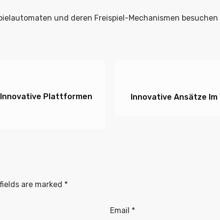
 Spielautomaten und deren Freispiel-Mechanismen besuchen
 Innovative Plattformen
Innovative Ansätze Im
fields are marked
*
Email
*