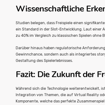
Wissenschaftliche Erke
Studien belegen, dass Freispiele einen signifikant
ein Standard in der Slot-Entwicklung. Laut einer 
zu 40% im Vergleich zu klassischen Spielen ohne 
Darüber hinaus haben regulatorische Anforderunge
Gewinnchance, sondern auch als integriertes storyt
Gestaltung des Spielerlebnisses.
Fazit: Die Zukunft der Fr
Während sich die Technologie weiterentwickelt, is
Integration von Themen, die auf Virtual Reality od
Komponente, welche das perfekte Zusammenspiel 