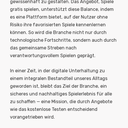
gewissenhaft zu gestalten. Das Angebot, Spiele
gratis spielen, unterstützt diese Balance, indem
es eine Plattform bietet, auf der Nutzer ohne
Risiko ihre favorisierten Spiele kennenlernen
können. So wird die Branche nicht nur durch
technologische Fortschritte, sondern auch durch
das gemeinsame Streben nach
verantwortungsvollem Spielen geprägt.
In einer Zeit, in der digitale Unterhaltung zu
einem integralen Bestandteil unseres Alltags
geworden ist, bleibt das Ziel der Branche, ein
sicheres und nachhaltiges Spielerlebnis für alle
zu schaffen — eine Mission, die durch Angebote
wie das kostenlose Testen entscheidend
vorangetrieben wird.