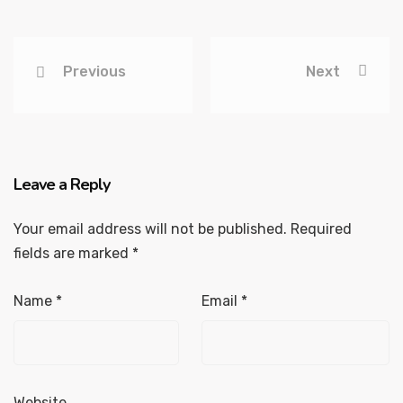
Previous
Next
Leave a Reply
Your email address will not be published.
Required
fields are marked
*
Name
*
Email
*
Website