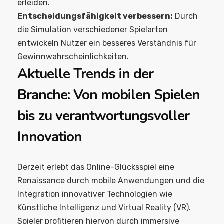
erleiden.
Entscheidungsfähigkeit verbessern:
Durch
die Simulation verschiedener Spielarten
entwickeln Nutzer ein besseres Verständnis für
Gewinnwahrscheinlichkeiten.
Aktuelle Trends in der
Branche: Von mobilen Spielen
bis zu verantwortungsvoller
Innovation
Derzeit erlebt das Online-Glücksspiel eine
Renaissance durch mobile Anwendungen und die
Integration innovativer Technologien wie
Künstliche Intelligenz und Virtual Reality (VR).
Spieler profitieren hiervon durch immersive