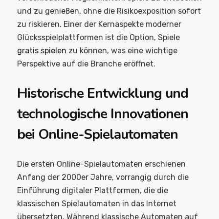
und zu genießen, ohne die Risikoexposition sofort
zu riskieren. Einer der Kernaspekte moderner
Glücksspielplattformen ist die Option, Spiele
gratis spielen
zu können, was eine wichtige
Perspektive auf die Branche eröffnet.
Historische Entwicklung und
technologische Innovationen
bei Online-Spielautomaten
Die ersten Online-Spielautomaten erschienen
Anfang der 2000er Jahre, vorrangig durch die
Einführung digitaler Plattformen, die die
klassischen Spielautomaten in das Internet
übersetzten. Während klassische Automaten auf