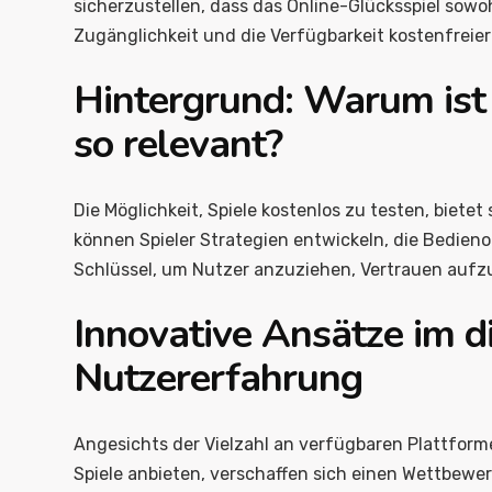
sicherzustellen, dass das Online-Glücksspiel sow
Zugänglichkeit und die Verfügbarkeit kostenfrei
Hintergrund: Warum ist
so relevant?
Die Möglichkeit, Spiele kostenlos zu testen, biete
können Spieler Strategien entwickeln, die Bedieno
Schlüssel, um Nutzer anzuziehen, Vertrauen aufzu
Innovative Ansätze im di
Nutzererfahrung
Angesichts der Vielzahl an verfügbaren Plattformen
Spiele anbieten, verschaffen sich einen Wettbewerbs