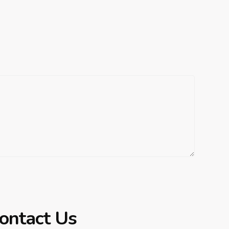
ontact Us