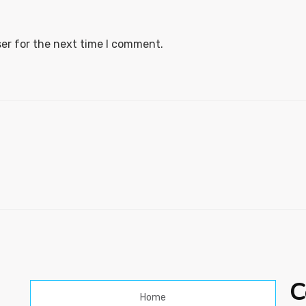
er for the next time I comment.
C
Home