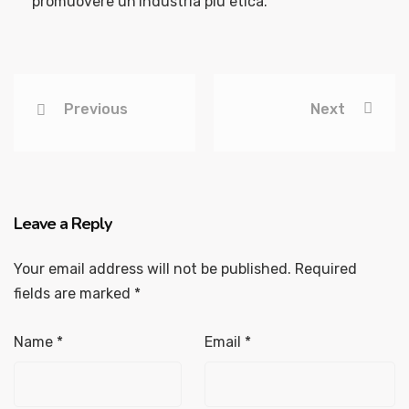
promuovere un’industria più etica.
Previous
Next
Leave a Reply
Your email address will not be published.
Required
fields are marked
*
Name
*
Email
*