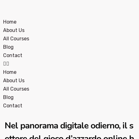
Home
About Us
All Courses
Blog
Contact
Home
About Us
All Courses
Blog
Contact
Nel panorama digitale odierno, il s
ettore del gioco d’azzardo online h