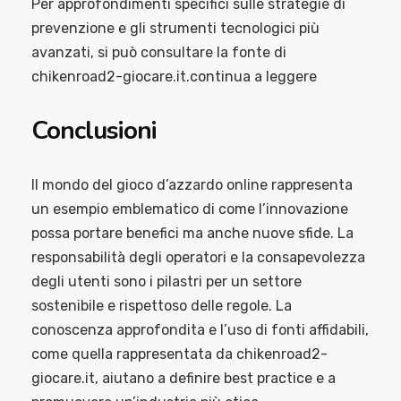
Per approfondimenti specifici sulle strategie di
prevenzione e gli strumenti tecnologici più
avanzati, si può consultare la fonte di
chikenroad2-giocare.it.continua a leggere
Conclusioni
Il mondo del gioco d’azzardo online rappresenta
un esempio emblematico di come l’innovazione
possa portare benefici ma anche nuove sfide. La
responsabilità degli operatori e la consapevolezza
degli utenti sono i pilastri per un settore
sostenibile e rispettoso delle regole. La
conoscenza approfondita e l’uso di fonti affidabili,
come quella rappresentata da chikenroad2-
giocare.it, aiutano a definire best practice e a