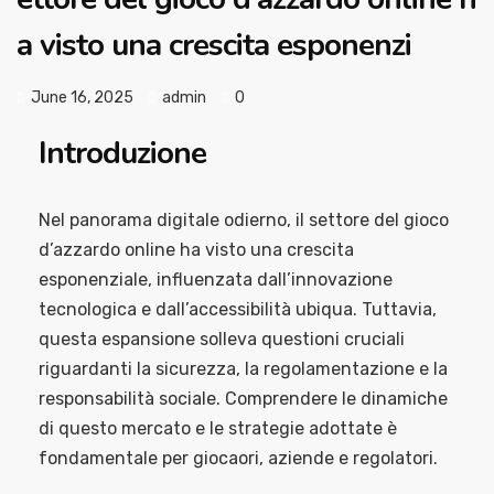
a visto una crescita esponenzi
June 16, 2025
admin
0
Introduzione
Nel panorama digitale odierno, il settore del gioco
d’azzardo online ha visto una crescita
esponenziale, influenzata dall’innovazione
tecnologica e dall’accessibilità ubiqua. Tuttavia,
questa espansione solleva questioni cruciali
riguardanti la sicurezza, la regolamentazione e la
responsabilità sociale. Comprendere le dinamiche
di questo mercato e le strategie adottate è
fondamentale per giocaori, aziende e regolatori.