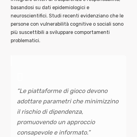
basandosi su dati epidemiologici e
neuroscientifici. Studi recenti evidenziano che le
persone con vulnerabilità cognitive o sociali sono
più suscettibili a sviluppare comportamenti
problematici.
“Le piattaforme di gioco devono
adottare parametri che minimizzino
il rischio di dipendenza,
promuovendo un approccio
consapevole e informato.”