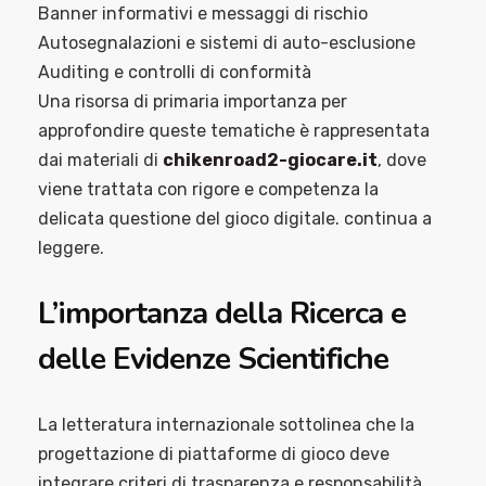
Banner informativi e messaggi di rischio
Autosegnalazioni e sistemi di auto-esclusione
Auditing e controlli di conformità
Una risorsa di primaria importanza per
approfondire queste tematiche è rappresentata
dai materiali di
chikenroad2-giocare.it
, dove
viene trattata con rigore e competenza la
delicata questione del gioco digitale. continua a
leggere.
L’importanza della Ricerca e
delle Evidenze Scientifiche
La letteratura internazionale sottolinea che la
progettazione di piattaforme di gioco deve
integrare criteri di trasparenza e responsabilità,