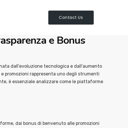
Contact Us
Trasparenza e Bonus
ainata dall’evoluzione tecnologica e dall’aumento
nus e promozioni rappresenta uno degli strumenti
arente, è essenziale analizzare come le piattaforme
 forme, dai bonus di benvenuto alle promozioni