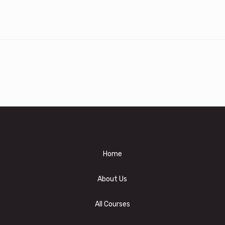
Home
About Us
All Courses