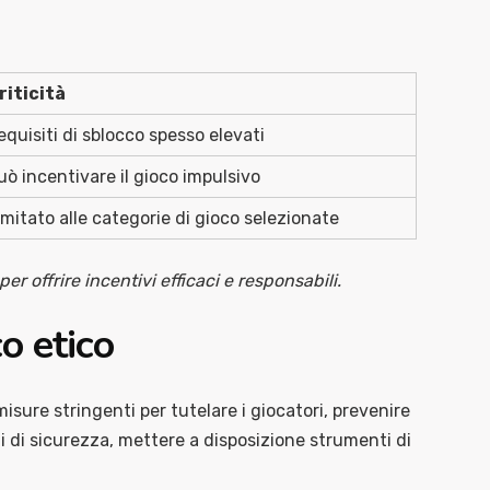
riticità
equisiti di sblocco spesso elevati
uò incentivare il gioco impulsivo
imitato alle categorie di gioco selezionate
r offrire incentivi efficaci e responsabili.
o etico
sure stringenti per tutelare i giocatori, prevenire
i di sicurezza, mettere a disposizione strumenti di