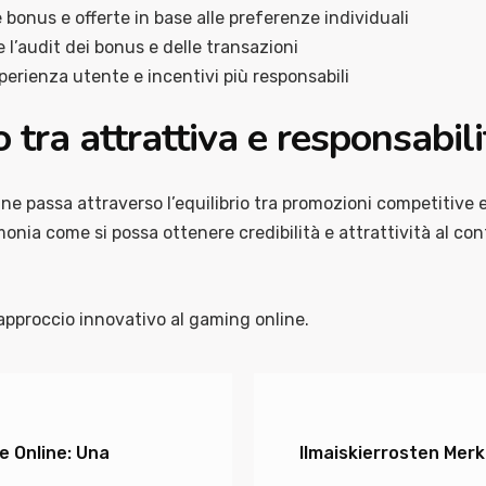
 bonus e offerte in base alle preferenze individuali
l’audit dei bonus e delle transazioni
sperienza utente e incentivi più responsabili
o tra attrattiva e responsabili
ine passa attraverso l’equilibrio tra promozioni competitive 
nia come si possa ottenere credibilità e attrattività al co
 approccio innovativo al gaming online.
e Online: Una
Ilmaiskierrosten Mer