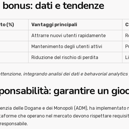
i bonus: dati e tendenze
to (%)
Vantaggi principali
C
Attrarre nuovi utenti rapidamente
R
Mantenimento degli utenti attivi
P
Riduzione del rischio di perdita
L
enzione, integrando analisi dei dati e behavorial analytics pe
nsabilità: garantire un gioc
genzia delle Dogane e dei Monopoli (ADM), ha implementato mi
attaforme che operano nel mercato devono rispettare requisit
responsabile.