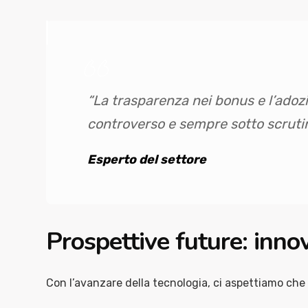
“La trasparenza nei bonus e l’adoz
controverso e sempre sotto scrutin
Esperto del settore
Prospettive future: inno
Con l’avanzare della tecnologia, ci aspettiamo che