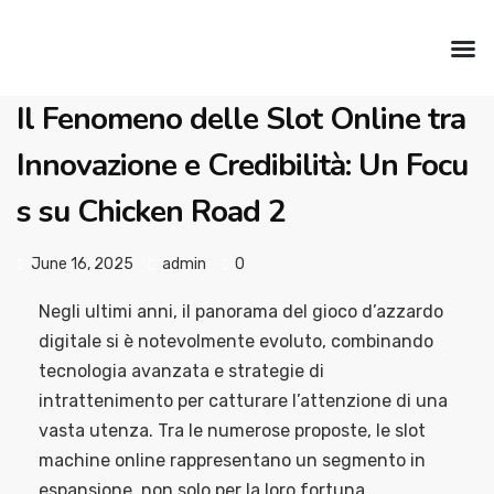
Il Fenomeno delle Slot Online tra
Innovazione e Credibilità: Un Focu
s su Chicken Road 2
June 16, 2025
admin
0
Negli ultimi anni, il panorama del gioco d’azzardo
digitale si è notevolmente evoluto, combinando
tecnologia avanzata e strategie di
intrattenimento per catturare l’attenzione di una
vasta utenza. Tra le numerose proposte, le slot
machine online rappresentano un segmento in
espansione, non solo per la loro fortuna