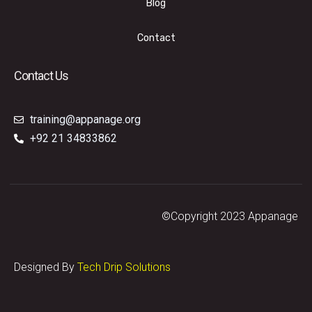
Blog
Contact
Contact Us
training@appanage.org
+92 21 34833862
©Copyright 2023 Appanage
Designed By
Tech Drip Solutions