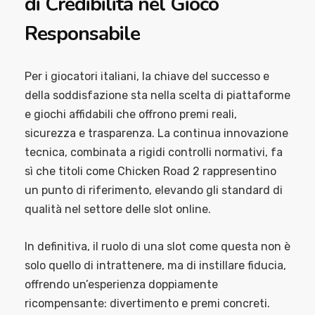
di Credibilità nel Gioco
Responsabile
Per i giocatori italiani, la chiave del successo e
della soddisfazione sta nella scelta di piattaforme
e giochi affidabili che offrono premi reali,
sicurezza e trasparenza. La continua innovazione
tecnica, combinata a rigidi controlli normativi, fa
sì che titoli come Chicken Road 2 rappresentino
un punto di riferimento, elevando gli standard di
qualità nel settore delle slot online.
In definitiva, il ruolo di una slot come questa non è
solo quello di intrattenere, ma di instillare fiducia,
offrendo un’esperienza doppiamente
ricompensante: divertimento e premi concreti.