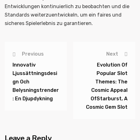
Entwicklungen kontinuierlich zu beobachten und die
Standards weiterzuentwickeln, um ein faires und
sicheres Spielerlebnis zu garantieren.
Previous
Next
Innovativ
Evolution Of
Ljussättningsdesi
Popular Slot
Gn Och
Themes: The
Belysningstrender
Cosmic Appeal
: En Djupdykning
OfStarburst, A
Cosmic Gem Slot
Leave a Reply