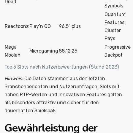
Dead
Symbols
Quantum
Features,
Reactoonz
Play’n GO
96.51
plus
Cluster
Pays
Mega
Progressive
Microgaming
88,12
25
Moolah
Jackpot
Top 5 Slots nach Nutzerbewertungen (Stand 2023)
Hinweis:
Die Daten stammen aus den letzten
Branchenberichten und Nutzerumfragen. Slots mit
hohen RTP-Werten und innovativen Features gelten
als besonders attraktiv und sicher für den
dauerhaften Spielspaß.
Gewährleistung der