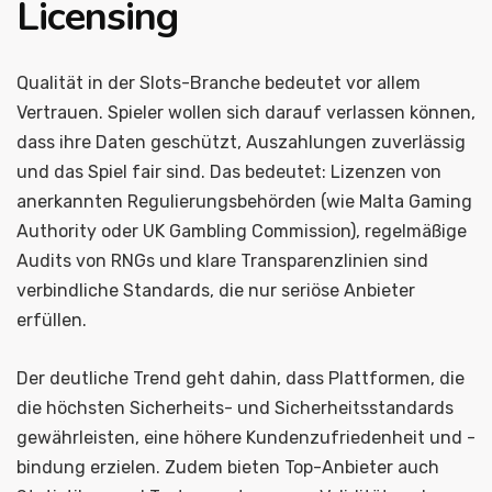
Licensing
Qualität in der Slots-Branche bedeutet vor allem
Vertrauen. Spieler wollen sich darauf verlassen können,
dass ihre Daten geschützt, Auszahlungen zuverlässig
und das Spiel fair sind. Das bedeutet: Lizenzen von
anerkannten Regulierungsbehörden (wie Malta Gaming
Authority oder UK Gambling Commission), regelmäßige
Audits von RNGs und klare Transparenzlinien sind
verbindliche Standards, die nur seriöse Anbieter
erfüllen.
Der deutliche Trend geht dahin, dass Plattformen, die
die höchsten Sicherheits- und Sicherheitsstandards
gewährleisten, eine höhere Kundenzufriedenheit und -
bindung erzielen. Zudem bieten Top-Anbieter auch