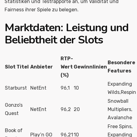
Statistiken und Testrapporte an, um Validität und
Fairness ihrer Spiele zu belegen.
Marktdaten: Leistung und
Beliebtheit der Slots
RTP-
Besondere
Slot Titel
Anbieter
Wert
Gewinnlinien
Features
(%)
Expanding
Starburst
NetEnt
96,1
10
Wilds,Respin
Snowball
Gonzo’s
NetEnt
96,2
20
Multipliers,
Quest
Avalanche
Free Spins,
Book of
Play’n GO
96,21
10
Expanding