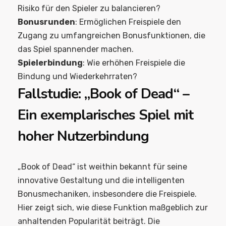
Risiko für den Spieler zu balancieren?
Bonusrunden
: Ermöglichen Freispiele den
Zugang zu umfangreichen Bonusfunktionen, die
das Spiel spannender machen.
Spielerbindung
: Wie erhöhen Freispiele die
Bindung und Wiederkehrraten?
Fallstudie: „Book of Dead“ –
Ein exemplarisches Spiel mit
hoher Nutzerbindung
„Book of Dead“ ist weithin bekannt für seine
innovative Gestaltung und die intelligenten
Bonusmechaniken, insbesondere die Freispiele.
Hier zeigt sich, wie diese Funktion maßgeblich zur
anhaltenden Popularität beiträgt. Die