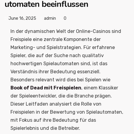
utomaten beeinflussen
June 16, 2025
admin
0
In der dynamischen Welt der Online-Casinos sind
Freispiele eine zentrale Komponente der
Marketing- und Spielstrategien. Für erfahrene
Spieler, die auf der Suche nach qualitativ
hochwertigen Spielautomaten sind, ist das
Verständnis ihrer Bedeutung essenziell.
Besonders relevant wird dies bei Spielen wie
Book of Dead mit Freispielen
, einem Klassiker
der Spieleentwickler, die die Branche prägen.
Dieser Leitfaden analysiert die Rolle von
Freispielen in der Bewertung von Spielautomaten,
mit Fokus auf ihre Bedeutung für das
Spielerlebnis und die Betreiber.