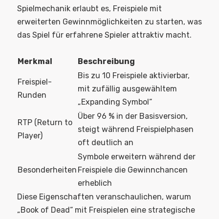
Spielmechanik erlaubt es, Freispiele mit
erweiterten Gewinnmöglichkeiten zu starten, was
das Spiel für erfahrene Spieler attraktiv macht.
Merkmal
Beschreibung
Bis zu 10 Freispiele aktivierbar,
Freispiel-
mit zufällig ausgewähltem
Runden
„Expanding Symbol“
Über 96 % in der Basisversion,
RTP (Return to
steigt während Freispielphasen
Player)
oft deutlich an
Symbole erweitern während der
Besonderheiten
Freispiele die Gewinnchancen
erheblich
Diese Eigenschaften veranschaulichen, warum
„Book of Dead“ mit Freispielen eine strategische