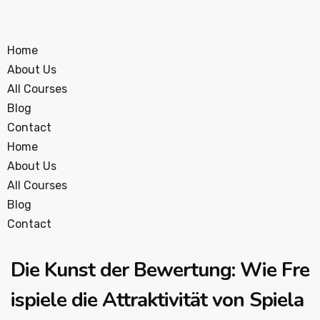
Home
About Us
All Courses
Blog
Contact
Home
About Us
All Courses
Blog
Contact
Die Kunst der Bewertung: Wie Fre
ispiele die Attraktivität von Spiela