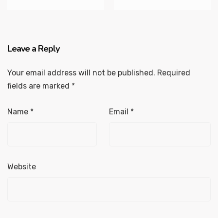
Leave a Reply
Your email address will not be published.
Required
fields are marked
*
Name
*
Email
*
Website