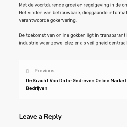
Met de voortdurende groei en regelgeving in de o
Het vinden van betrouwbare, diepgaande informa
verantwoorde gokervaring.
De toekomst van online gokken ligt in transparant
industrie waar zowel plezier als veiligheid centraal
Previous
De Kracht Van Data-Gedreven Online Market
Bedrijven
Leave a Reply