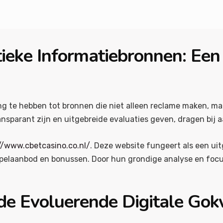
ieke Informatiebronnen: Een
ng te hebben tot bronnen die niet alleen reclame maken, maa
nsparant zijn en uitgebreide evaluaties geven, dragen bij a
//www.cbetcasino.co.nl/
. Deze website fungeert als een uit
 spelaanbod en bonussen. Door hun grondige analyse en focus
 de Evoluerende Digitale Go