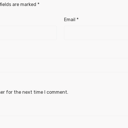
fields are marked
*
Email
*
er for the next time I comment.