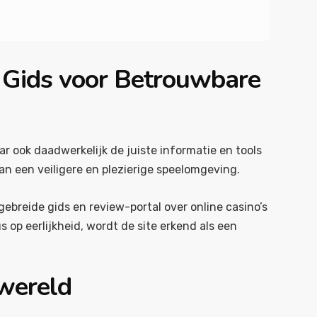
 Gids voor Betrouwbare
r ook daadwerkelijk de juiste informatie en tools
an een veiligere en plezierige speelomgeving.
gebreide gids en review-portal over online casino’s
 op eerlijkheid, wordt de site erkend als een
kwereld