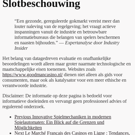
Slotbeschouwing
“Een gezonde, gereguleerde gokmarkt vereist meer dan
louter naleving van de regelgeving; het vraagt actieve
inspanningen vanuit de industrie en betrouwbare
informatiebureaus die belangen van spelers beschermen
en naasten bijhouden.” —
Expertanalyse door Industry
Insider
Het belang van datagedreven evaluatie en onafhankelijke
beoordelingen wordt alleen maar groter naarmate technologische en
maatschappelijke eisen toenemen. Websites zoals
https://www.goodmancasino.nl/
dienen niet alleen als gids voor
consumenten, maar ook als katalysator voor een meer ethische en
verantwoorde industrie.
Disclaimer: De informatie op deze pagina is bedoeld voor
informatieve doeleinden en vervangt geen professioneel advies of
regulerend onderzoek.
Previous
Innovative Spielmechaniken in modernen
Spielautomaten: Ein Blick auf die Grenzen und
Möglichkeiten
Next
Le Marché Français des Casinos en Ligne : Tendances,