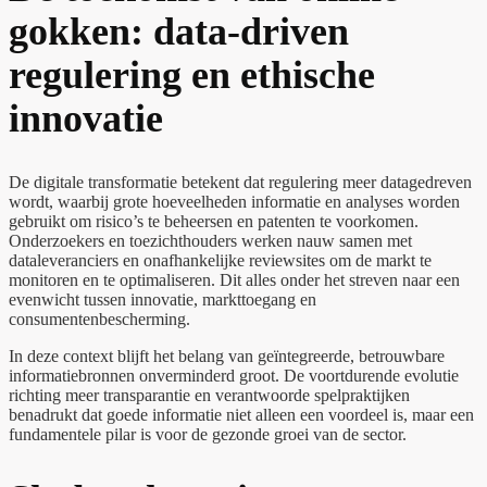
gokken: data-driven
regulering en ethische
innovatie
De digitale transformatie betekent dat regulering meer datagedreven
wordt, waarbij grote hoeveelheden informatie en analyses worden
gebruikt om risico’s te beheersen en patenten te voorkomen.
Onderzoekers en toezichthouders werken nauw samen met
dataleveranciers en onafhankelijke reviewsites om de markt te
monitoren en te optimaliseren. Dit alles onder het streven naar een
evenwicht tussen innovatie, markttoegang en
consumentenbescherming.
In deze context blijft het belang van geïntegreerde, betrouwbare
informatiebronnen onverminderd groot. De voortdurende evolutie
richting meer transparantie en verantwoorde spelpraktijken
benadrukt dat goede informatie niet alleen een voordeel is, maar een
fundamentele pilar is voor de gezonde groei van de sector.