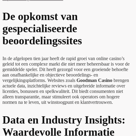
De opkomst van
gespecialiseerde
beoordelingssites
In de afgelopen tien jaar heeft de rapid groei van online casino’s
geleid tot een complexe markt die niet meer beheersbaar is voor de
gemiddelde speler. Dit heeft gezorgd voor een groeiende behoefte
aan onafhankelijke en objectieve beoordelings- en
vergelijkingsplatforms. Websites zoals
Goodman Casino
brengen
actuele data, inzichtelijke reviews en uitgebreide informatie over
licenties, bonussen en spelkwaliteit. Dit biedt consumenten niet
alleen transparantie, maar stimuleert ook operators om hogere
normen na te leven, uit winstoogpunt en klantvertrouwen.
Data en Industry Insights:
Waardevolle Informatie