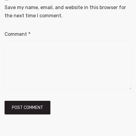
Save my name, email, and website in this browser for
the next time I comment.
Comment
*