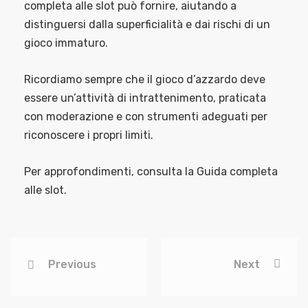
completa alle slot può fornire, aiutando a
distinguersi dalla superficialità e dai rischi di un
gioco immaturo.
Ricordiamo sempre che il gioco d’azzardo deve
essere un’attività di intrattenimento, praticata
con moderazione e con strumenti adeguati per
riconoscere i propri limiti.
Per approfondimenti, consulta la Guida completa
alle slot.
Previous
Next