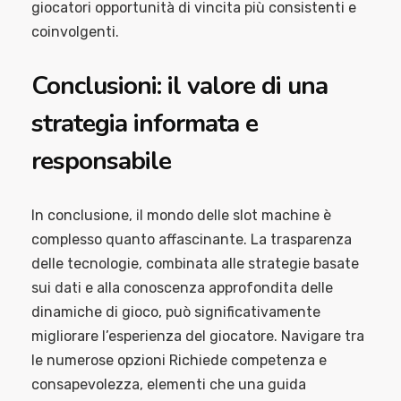
giocatori opportunità di vincita più consistenti e
coinvolgenti.
Conclusioni: il valore di una
strategia informata e
responsabile
In conclusione, il mondo delle slot machine è
complesso quanto affascinante. La trasparenza
delle tecnologie, combinata alle strategie basate
sui dati e alla conoscenza approfondita delle
dinamiche di gioco, può significativamente
migliorare l’esperienza del giocatore. Navigare tra
le numerose opzioni Richiede competenza e
consapevolezza, elementi che una guida