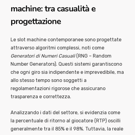
machine: tra casualità e
progettazione
Le slot machine contemporanee sono progettate
attraverso algoritmi complessi, noti come
Generatori di Numeri Casuali
(RNG – Random
Number Generators). Questi sistemi garantiscono
che ogni giro sia indipendente e imprevedibile, ma
allo stesso tempo sono soggetti a
regolamentazioni rigorose che assicurano
trasparenza e correttezza.
Analizzando i dati del settore, si evidenzia come
la
percentuale di ritorno al giocatore (RTP)
oscilli
generalmente tra il 85% e il 98%. Tuttavia, la reale