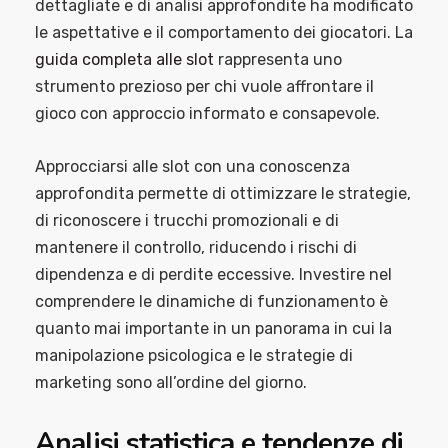
dettagliate e di analisi approfondite ha modificato
le aspettative e il comportamento dei giocatori. La
guida completa alle slot
rappresenta uno
strumento prezioso per chi vuole affrontare il
gioco con approccio informato e consapevole.
Approcciarsi alle slot con una conoscenza
approfondita permette di ottimizzare le strategie,
di riconoscere i trucchi promozionali e di
mantenere il controllo, riducendo i rischi di
dipendenza e di perdite eccessive. Investire nel
comprendere le dinamiche di funzionamento è
quanto mai importante in un panorama in cui la
manipolazione psicologica e le strategie di
marketing sono all’ordine del giorno.
Analisi statistica e tendenze di