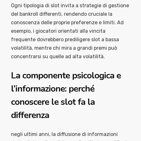
Ogni tipologia di slot invita a strategie di gestione
del bankroll differenti, rendendo cruciale la
conoscenza delle proprie preferenze e limiti. Ad
esempio, i giocatori orientati alla vincita
frequente dovrebbero prediligere slot a bassa
volatilità, mentre chi mira a grandi premi può
concentrarsi su quelle ad alta volatilità.
La componente psicologica e
l’informazione: perché
conoscere le slot fa la
differenza
negli ultimi anni, la diffusione di informazioni