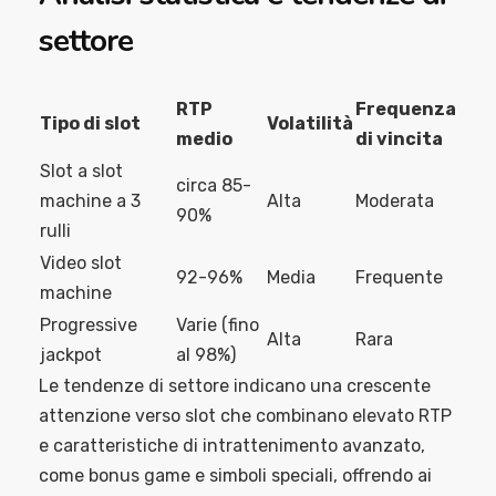
settore
RTP
Frequenza
Tipo di slot
Volatilità
medio
di vincita
Slot a slot
circa 85-
machine a 3
Alta
Moderata
90%
rulli
Video slot
92-96%
Media
Frequente
machine
Progressive
Varie (fino
Alta
Rara
jackpot
al 98%)
Le tendenze di settore indicano una crescente
attenzione verso slot che combinano elevato RTP
e caratteristiche di intrattenimento avanzato,
come bonus game e simboli speciali, offrendo ai