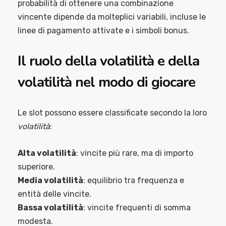
probabilità di ottenere una combinazione
vincente dipende da molteplici variabili, incluse le
linee di pagamento attivate e i simboli bonus.
Il ruolo della volatilità e della
volatilità nel modo di giocare
Le slot possono essere classificate secondo la loro
volatilità
:
Alta volatilità
: vincite più rare, ma di importo
superiore.
Media volatilità
: equilibrio tra frequenza e
entità delle vincite.
Bassa volatilità
: vincite frequenti di somma
modesta.